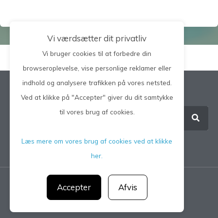
Vi værdsætter dit privatliv
Vi bruger cookies til at forbedre din
browseroplevelse, vise personlige reklamer eller
indhold og analysere trafikken på vores netsted.
Søg på hele siden
Ved at klikke på "Accepter" giver du dit samtykke
til vores brug af cookies.
Læs mere om vores brug af cookies ved at klikke
her.
Accepter
Afvis
Privatlivspolitik
CGM 2021 ©​ | All Rights Reserved