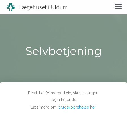
Selvbetjening
Bestil tid, forny medicin, skriv til lægen.
Login herunder
Læs mere om
brugeroprettelse her