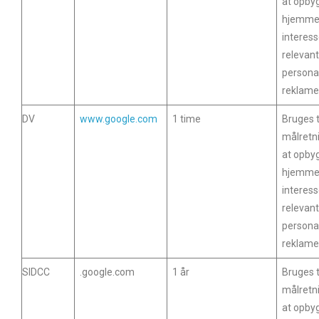
at opbyg
hjemme
interess
relevant
personal
reklam
DV
www.google.com
1 time
Bruges t
målretn
at opbyg
hjemme
interess
relevant
personal
reklam
SIDCC
.google.com
1 år
Bruges t
målretn
at opbyg