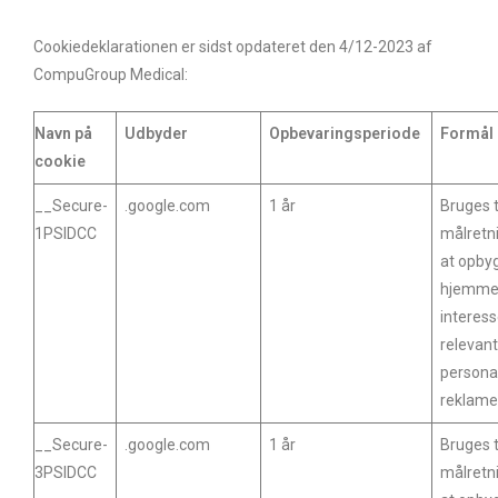
Cookiedeklarationen er sidst opdateret den 4/12-2023 af
CompuGroup Medical:
Navn på
Udbyder
Opbevaringsperiode
Formål
cookie
__Secure-
.google.com
1 år
Bruges t
1PSIDCC
målretn
at opbyg
hjemme
interess
relevant
personal
reklam
__Secure-
.google.com
1 år
Bruges t
3PSIDCC
målretn